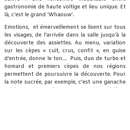
gastronomie de haute voltige et lieu unique. Et
là, c’est le grand ‘Whaouw’.
​Emotions, et émerveillement se lisent sur tous
les visages, de l’arrivée dans la salle jusqu’à la
découverte des assiettes. Au menu, variation
sur les cèpes « cuit, crus, confit », en guise
d’entrée, donne le ton… Puis, duo de turbo et
homard et premiers cèpes de nos régions
permettent de poursuivre la découverte. Pour
la note sucrée, par exemple, c'est une ganache
Valrhona et tuile au chocolat, daïkon
et verveine qui se déguste dans les assiettes
des convives charmés. Les heures passent et
les invités sont toujours là… Lorsqu’arrive
quand même le moment de quitter les lieux, les
clients insistent pour remercier l’équipe pour