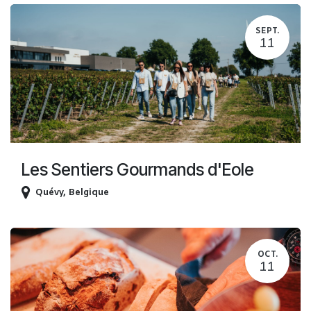
SEPT.
11
Les Sentiers Gourmands d'Eole
Quévy
,
Belgique
OCT.
11