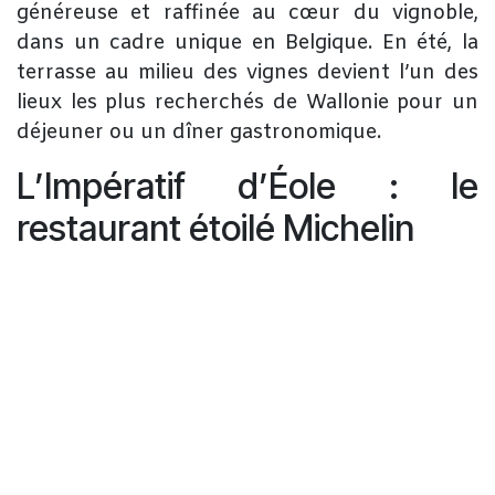
généreuse et raffinée au cœur du vignoble,
dans un cadre unique en Belgique. En été, la
terrasse au milieu des vignes devient l’un des
lieux les plus recherchés de Wallonie pour un
déjeuner ou un dîner gastronomique.
L’Impératif d’Éole : le
restaurant étoilé Michelin
​Perché au sommet du chai avec une vue
panoramique spectaculaire, L’Impératif d’Éole
propose une cuisine étoilée mêlant terroir
belge et inspirations internationales. Le
restaurant est aujourd’hui une référence
gastronomique incontournable en Belgique.
​Pour les voyageurs internationaux