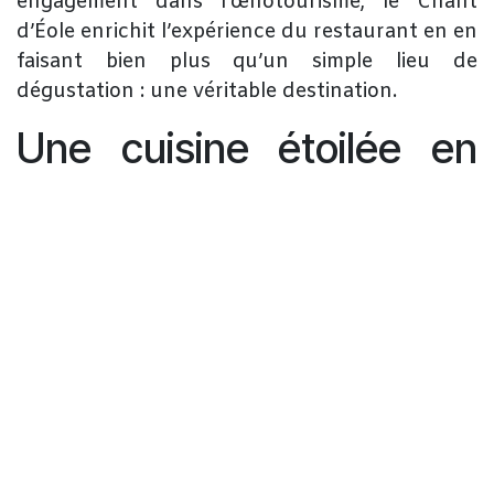
engagement dans l’œnotourisme, le Chant
d’Éole enrichit l’expérience du restaurant en en
faisant bien plus qu’un simple lieu de
dégustation : une véritable destination.
Une cuisine étoilée en
évolution permanente
Si l’étoile est confirmée, la cuisine, elle,
continue d’évoluer.
La carte actuelle du Chef Benjamin Laborie
illustre cette dynamique avec des créations de
saison plus franches, plus vibrantes, où les
contrastes sont assumés et toujours au service
du goût.
On y retrouve :