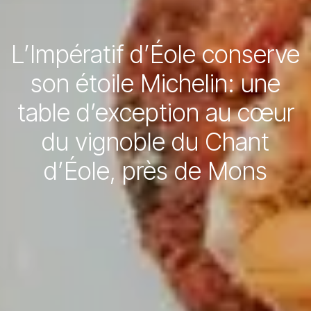
L’Impératif d’Éole conserve
son étoile Michelin: une
table d’exception au cœur
du vignoble du Chant
d’Éole, près de Mons